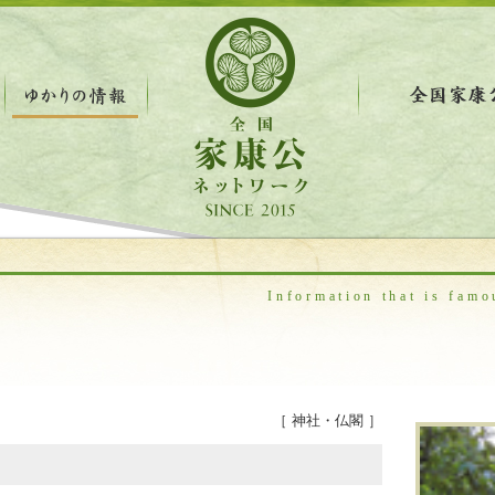
Information that is famo
）
［ 神社・仏閣 ］