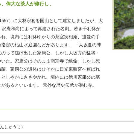
る、偉大な茶人が修行し、
1557）に大林宗套を開山として建立しましたが、大
年、沢庵和尚によって再建された名刹。若き千利休が
られ、境内には利休ゆかりの茶室実相庵、遺愛の手
指定の枯山水庭園などがあります。 「大坂夏の陣
にのって逃げ出した家康公。しかし大坂方の猛将・
ついた。家康公はそのまま南宗寺で絶命。しかし死
活躍。家康公の遺体はひそかに日光東照宮へ運ばれ
ことしやかにささやかれ、境内には徳川家康公の墓
があるといいます。 意外な歴史伝承が潜む寺。
んしゅうじ）