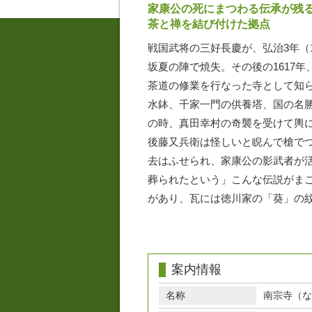
家康公の死にまつわる伝承が残
茶と禅を結び付けた拠点
戦国武将の三好長慶が、弘治3年（
坂夏の陣で焼失。その後の1617
茶道の修業を行なった寺として知
水鉢、千家一門の供養塔、国の名勝
の時、真田幸村の奇襲を受けて輿
後藤又兵衛は怪しいと睨んで槍で
去はふせられ、家康公の影武者が
葬られたという」こんな伝説がま
があり、瓦には徳川家の「葵」の紋
案内情報
名称
南宗寺（な